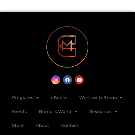
Programs
eBooks
Work with Bruno
Events
Bruno`s World
Resources
Store
About
Contact